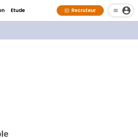
on
Etude
Recruteur
ble