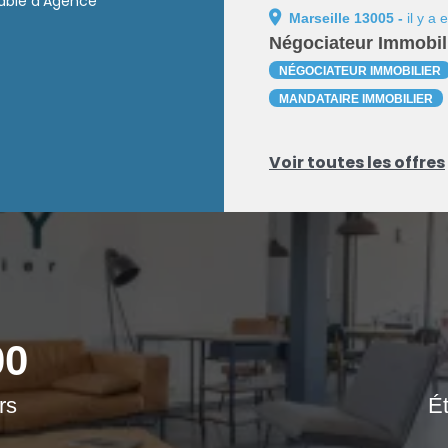
able d'Agence
re portefeuille
Marseille 13005 -
il y a
nt »
Négociateur Immobil
NÉGOCIATEUR IMMOBILIER
MANDATAIRE IMMOBILIER
Voir toutes les offres
00
rs
É