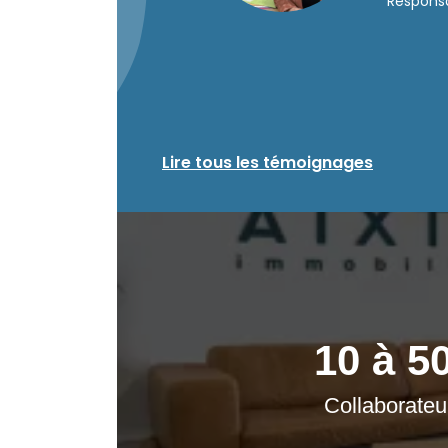
Respons
et not
exista
Lire tous les témoignages
10 à 5
Collaborateu