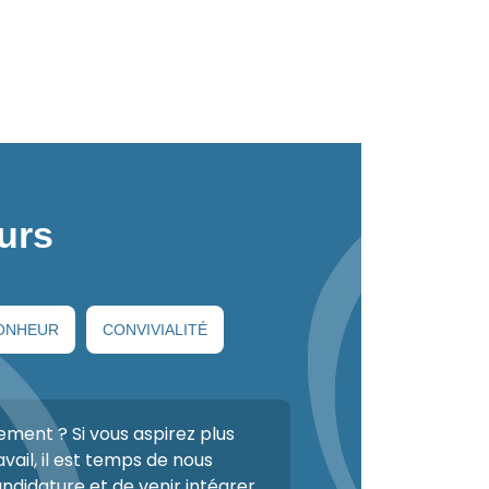
urs
ONHEUR
CONVIVIALITÉ
ement ? Si vous aspirez plus
avail, il est temps de nous
ndidature et de venir intégrer