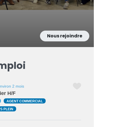
Nous rejoindre
emploi
 environ 2 mois
ier H/F
AGENT COMMERCIAL
S PLEIN