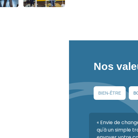
Nos vale
BIEN-ÊTRE
B
« Envie de chang
qu'à un simple tr
envoyer votre ca