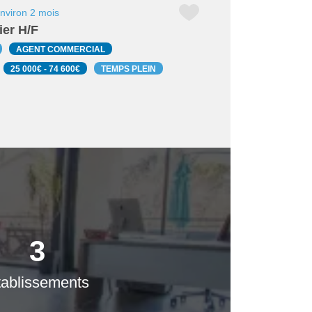
 environ 2 mois
ier H/F
AGENT COMMERCIAL
25 000€ - 74 600€
TEMPS PLEIN
3
tablissements