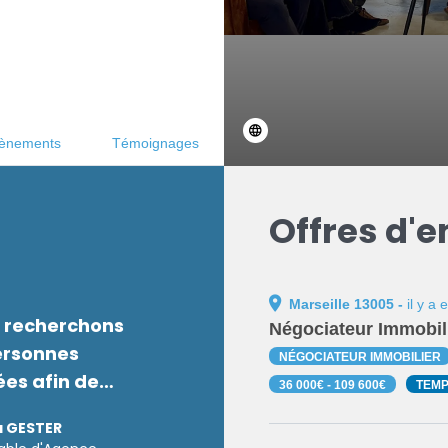
 nos méthodes de travail
iser entre 30 et 50% de
ence traditionnelle.
ènements
Témoignages
Offres d'
Marseille 13005 -
il y a
s recherchons
Négociateur Immobil
ersonnes
NÉGOCIATEUR IMMOBILIER
es afin de
36 000€ - 109 600€
TEMP
opper notre
a GESTER
e transaction