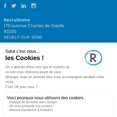
Recrutimmo
176 avenue Charles de Gaulle
92200
NEUILLY-SUR-SEINE
Recrutimmo
34 rue St Jacques
13006
MARSEILLE
Recrutimmo : Site n°1 en offres d'emploi et
recrutement immobilier
Mentions légales
CGU
Politique de confidentialité